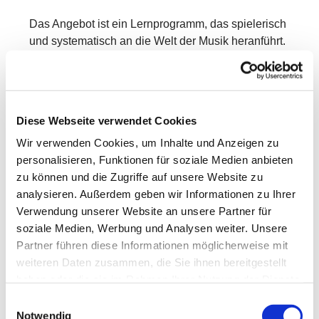
Das Angebot ist ein Lernprogramm, das spielerisch
und systematisch an die Welt der Musik heranführt.
In Kleingruppen entdecken die Kinder mit Freude
und Neugier verschiedene Bereiche der Musik –
mit ersten Erfahrungen in:
Diese Webseite verwendet Cookies
Singen & Sprechen
Wir verwenden Cookies, um Inhalte und Anzeigen zu
Bewegung & Tanz
personalisieren, Funktionen für soziale Medien anbieten
zu können und die Zugriffe auf unsere Website zu
Musikhören
analysieren. Außerdem geben wir Informationen zu Ihrer
Rhythmik
Verwendung unserer Website an unsere Partner für
soziale Medien, Werbung und Analysen weiter. Unsere
Grundlagen der Musiklehre
Partner führen diese Informationen möglicherweise mit
weiteren Daten zusammen, die Sie ihnen bereitgestellt
Dabei werden vorhandene Kenntnisse aufgegriffen,
haben oder die sie im Rahmen Ihrer Nutzung der Dienste
vertieft und erweitert.
gesammelt haben.
Einwilligungsauswahl
Neben musikalischem Wissen wachsen auch
Notwendig