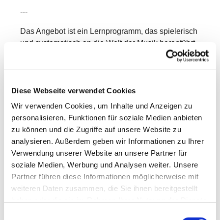
---
Das Angebot ist ein Lernprogramm, das spielerisch
und systematisch an die Welt der Musik heranführt.
In Kleingruppen entdecken die Kinder mit Freude
und Neugier verschiedene Bereiche der Musik –
mit ersten Erfahrungen in:
Diese Webseite verwendet Cookies
Singen & Sprechen
Wir verwenden Cookies, um Inhalte und Anzeigen zu
personalisieren, Funktionen für soziale Medien anbieten
Bewegung & Tanz
zu können und die Zugriffe auf unsere Website zu
Musikhören
analysieren. Außerdem geben wir Informationen zu Ihrer
Verwendung unserer Website an unsere Partner für
Rhythmik
soziale Medien, Werbung und Analysen weiter. Unsere
Partner führen diese Informationen möglicherweise mit
Grundlagen der Musiklehre
weiteren Daten zusammen, die Sie ihnen bereitgestellt
Dabei werden vorhandene Kenntnisse aufgegriffen,
haben oder die sie im Rahmen Ihrer Nutzung der Dienste
vertieft und erweitert.
gesammelt haben.
Einwilligungsauswahl