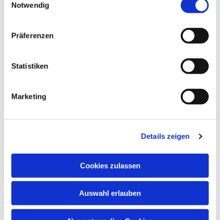
Notwendig
Neben musikalischem Wissen wachsen auch
Konzentrationsfähigkeit, Spielfreude,
Lernbereitschaft, Fantasie, Wahrnehmung und
Präferenzen
soziale Kontakte.
Musik öffnet Herzen – und fördert Kinder in ihrer
Statistiken
ganzen Persönlichkeit!
Marketing
Details zeigen
Cookies zulassen
Auswahl erlauben