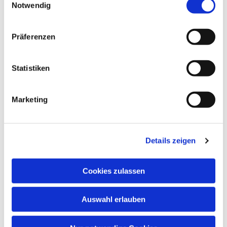
Notwendig
Neben musikalischem Wissen wachsen auch
Konzentrationsfähigkeit, Spielfreude,
Lernbereitschaft, Fantasie, Wahrnehmung und
Präferenzen
soziale Kontakte.
Musik öffnet Herzen – und fördert Kinder in ihrer
Statistiken
ganzen Persönlichkeit!
Marketing
Details zeigen
Cookies zulassen
Auswahl erlauben