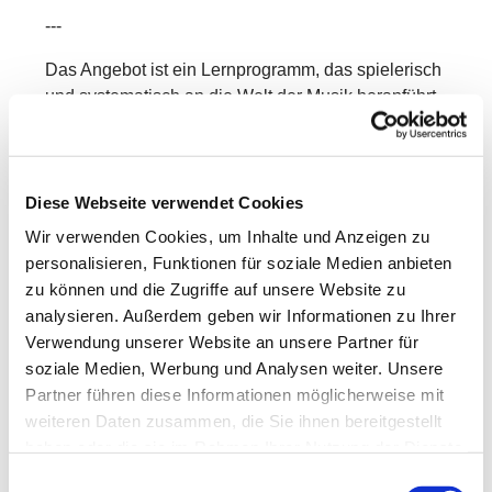
---
Das Angebot ist ein Lernprogramm, das spielerisch
und systematisch an die Welt der Musik heranführt.
In Kleingruppen entdecken die Kinder mit Freude
und Neugier verschiedene Bereiche der Musik –
mit ersten Erfahrungen in:
Diese Webseite verwendet Cookies
Singen & Sprechen
Wir verwenden Cookies, um Inhalte und Anzeigen zu
personalisieren, Funktionen für soziale Medien anbieten
Bewegung & Tanz
zu können und die Zugriffe auf unsere Website zu
Musikhören
analysieren. Außerdem geben wir Informationen zu Ihrer
Verwendung unserer Website an unsere Partner für
Rhythmik
soziale Medien, Werbung und Analysen weiter. Unsere
Partner führen diese Informationen möglicherweise mit
Grundlagen der Musiklehre
weiteren Daten zusammen, die Sie ihnen bereitgestellt
Dabei werden vorhandene Kenntnisse aufgegriffen,
haben oder die sie im Rahmen Ihrer Nutzung der Dienste
vertieft und erweitert.
gesammelt haben.
Einwilligungsauswahl