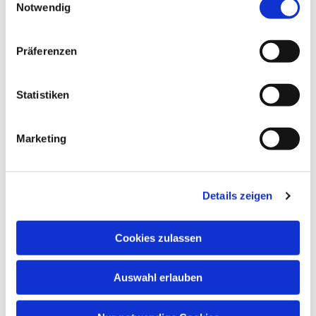
Notwendig
Neben musikalischem Wissen wachsen auch
Konzentrationsfähigkeit, Spielfreude,
Lernbereitschaft, Fantasie, Wahrnehmung und
Präferenzen
soziale Kontakte.
Musik öffnet Herzen – und fördert Kinder in ihrer
Statistiken
ganzen Persönlichkeit!
Marketing
Details zeigen
Cookies zulassen
Auswahl erlauben