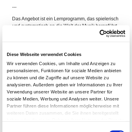
---
Das Angebot ist ein Lernprogramm, das spielerisch
und systematisch an die Welt der Musik heranführt.
In Kleingruppen entdecken die Kinder mit Freude
und Neugier verschiedene Bereiche der Musik –
mit ersten Erfahrungen in:
Diese Webseite verwendet Cookies
Singen & Sprechen
Wir verwenden Cookies, um Inhalte und Anzeigen zu
personalisieren, Funktionen für soziale Medien anbieten
Bewegung & Tanz
zu können und die Zugriffe auf unsere Website zu
Musikhören
analysieren. Außerdem geben wir Informationen zu Ihrer
Verwendung unserer Website an unsere Partner für
Rhythmik
soziale Medien, Werbung und Analysen weiter. Unsere
Partner führen diese Informationen möglicherweise mit
Grundlagen der Musiklehre
weiteren Daten zusammen, die Sie ihnen bereitgestellt
Dabei werden vorhandene Kenntnisse aufgegriffen,
haben oder die sie im Rahmen Ihrer Nutzung der Dienste
vertieft und erweitert.
gesammelt haben.
Einwilligungsauswahl