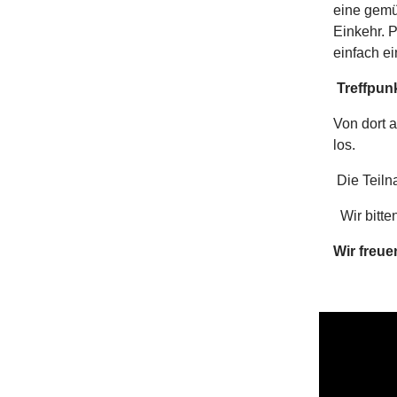
eine gemüt
Einkehr. P
einfach ei
Treffpunk
Von dort 
los.
Die Teiln
Wir bitte
Wir freu