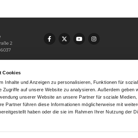
e
raße 2
36037
n
 10000
t Cookies
lping-fulda.de
 Inhalte und Anzeigen zu personalisieren, Funktionen für sozia
e Zugriffe auf unsere Website zu analysieren. Außerdem geben w
rwendung unserer Website an unsere Partner für soziale Medien
re Partner führen diese Informationen möglicherweise mit weite
ereitgestellt haben oder die sie im Rahmen Ihrer Nutzung der D
mpressum
Datenschutzerklärung
ChurchDesk-Lo