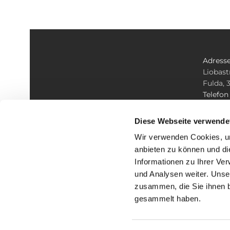
Adress
Liobast
Fulda, 
Telefo
+49 661
E-mail
Diese Webseite verwende
info@ko
Wir verwenden Cookies, um
anbieten zu können und di
Informationen zu Ihrer Ve
und Analysen weiter. Unse
zusammen, die Sie ihnen b
I
gesammelt haben.