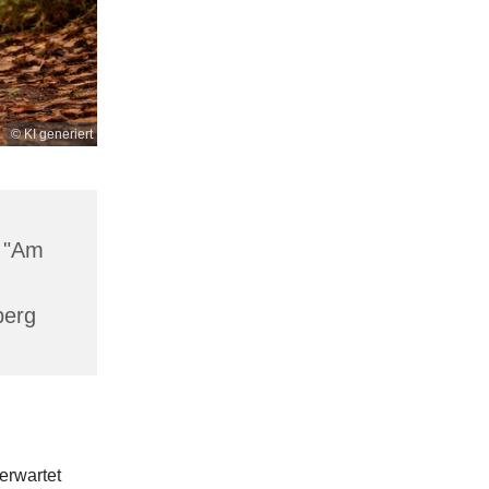
© KI generiert
z "Am
berg
erwartet