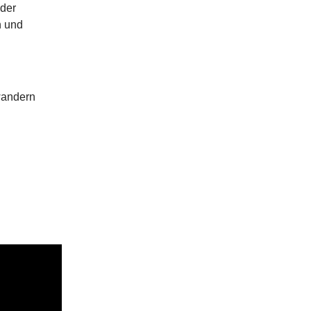
nder
n und
wandern